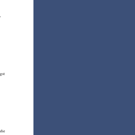
=
gst
 die