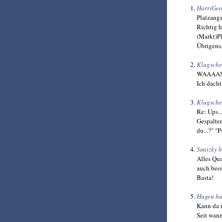
HarriGeo
Platzang
Richtig h
(Markt)Pl
Übrigens,
Klugsche
WAAAA
Ich dach
Klugsche
Re: Ups..
Gespalten
du...?" "P
Smitzky 
Alles Qu
auch beoi
Basta!
Hagen ha
Kann da 
Seit wann