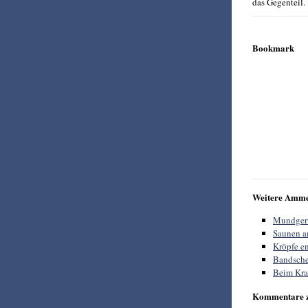
das Gegenteil.
Bookmark
Weitere Amme
Mundgeru
Saunen a
Kröpfe e
Bandsche
Beim Kraf
Kommentare 