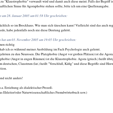
u "Klaustrophobie" verwandt wird und damit auch diese meint. Falls der Begriff 
aftlichen Sinne für Agoraphobie stehen sollte, bitte ich um eine Quellenangabe.
t am 28. Januar 2005 um 01:58 Uhr geschrieben:
sächlich so im Brockhaus. Wie man sich täuschen kann! Vielleicht sind das auch re
ede, habe jedenfalls noch nie diese Deutung gehört.
 hat am 03. November 2005 um 19:05 Uhr geschrieben:
en richtig
hab ich es während meiner Ausbildung im Fach Psychologie auch gelernt.
ehören zu den Neurosen. Die Platzphobie (Angst vor großen Plätzen) ist die Agor
hobie (Angst in engen Räumen) ist die Klaustrophobie. Agora (griech.) heißt übr
m deutschen, Claustrum (lat.) heißt "Verschluß, Käfig" und diese Begriffe sind Hinw
ition.
 und nicht anders!
u.a. Erziehung als dialektischer Prozeß-
s Ehleiter/oder Naturwissenschaftliches Fremdwörterbuch usw.)