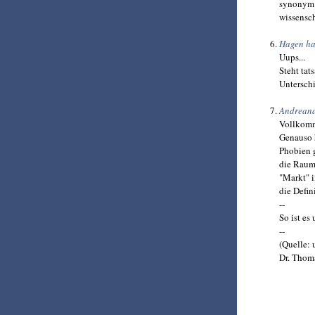
synonym z
wissensch
Hagen ha
Uups...
Steht tat
Unterschi
Andreana
Vollkomm
Genauso 
Phobien g
die Raump
"Markt" i
die Defin
--
So ist es
--
(Quelle: 
Dr. Thoma