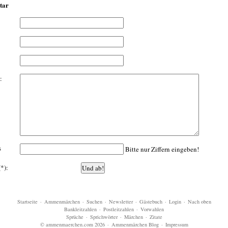
tar
:
s
Bitte nur Ziffern eingeben!
(*):
Startseite
·
Ammenmärchen
·
Suchen
·
Newsletter
·
Gästebuch
·
Login
·
Nach oben
Bankleitzahlen
·
Postleitzahlen
·
Vorwahlen
Sprüche
·
Sprichwörter
·
Märchen
·
Zitate
© ammenmaerchen.com 2026
·
Ammenmärchen Blog
·
Impressum