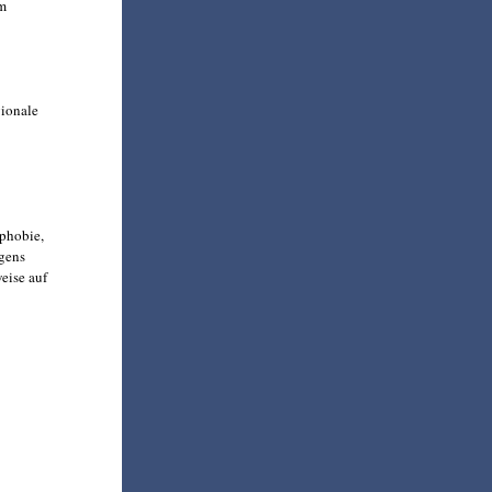
im
gionale
aphobie,
igens
eise auf