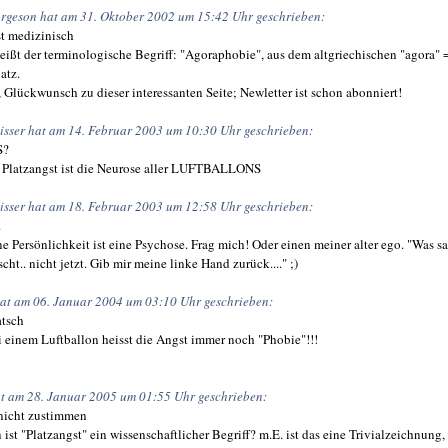
rgeson hat am 31. Oktober 2002 um 15:42 Uhr geschrieben:
st medizinisch
eißt der terminologische Begriff: "Agoraphobie", aus dem altgriechischen "agora" 
atz.
 Glückwunsch zu dieser interessanten Seite; Newletter ist schon abonniert!
isser hat am 14. Februar 2003 um 10:30 Uhr geschrieben:
S?
t Platzangst ist die Neurose aller LUFTBALLONS
isser hat am 18. Februar 2003 um 12:58 Uhr geschrieben:
.
e Persönlichkeit ist eine Psychose. Frag mich! Oder einen meiner alter ego. "Was sa
scht.. nicht jetzt. Gib mir meine linke Hand zurück...." ;)
hat am 06. Januar 2004 um 03:10 Uhr geschrieben:
atsch
 einem Luftballon heisst die Angst immer noch "Phobie"!!!
t am 28. Januar 2005 um 01:55 Uhr geschrieben:
nicht zustimmen
 ist "Platzangst" ein wissenschaftlicher Begriff? m.E. ist das eine Trivialzeichnung,