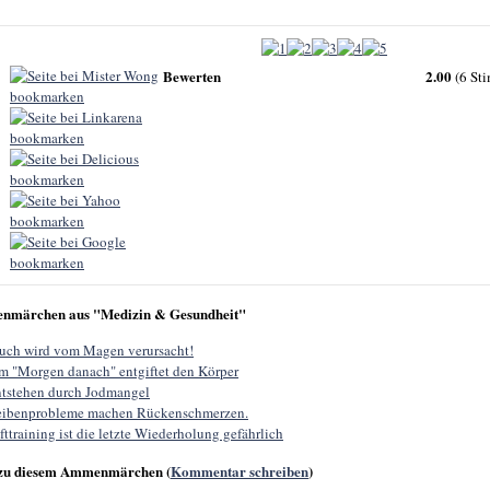
Bewerten
2.00
(6 St
nmärchen aus "Medizin & Gesundheit"
ch wird vom Magen verursacht!
m "Morgen danach" entgiftet den Körper
ntstehen durch Jodmangel
ibenprobleme machen Rückenschmerzen.
ttraining ist die letzte Wiederholung gefährlich
zu diesem Ammenmärchen (
Kommentar schreiben
)