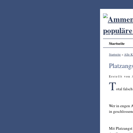
Startseite
Startseite
»
Alle K
Platzang
Erstellt von
T
otal falsch
Wer in engen A
in geschlosse
Mit Platzangst