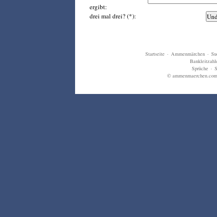
ergibt:
drei mal drei? (*):
Startseite
·
Ammenmärchen
·
Su
Bankleitzahl
Sprüche
·
S
© ammenmaerchen.com