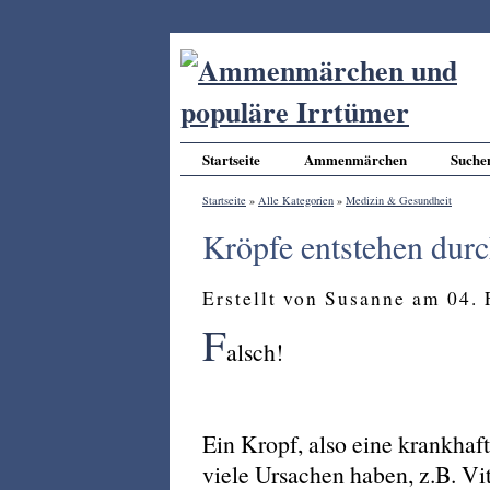
Startseite
Ammenmärchen
Suche
Startseite
»
Alle Kategorien
»
Medizin & Gesundheit
Kröpfe entstehen dur
Erstellt von Susanne am 04.
F
alsch!
Ein Kropf, also eine krankhaf
viele Ursachen haben, z.B. Vi