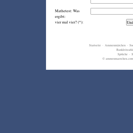
Mathetest: Was
ergibt:
vier mal vier? (*):
Startseite
·
Ammenmärchen
·
Su
Bankleitzahl
Sprüche
·
S
© ammenmaerchen.com