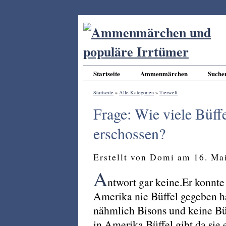
Startseite
Ammenmärchen
Suche
Startseite
»
Alle Kategorien
»
Tierwelt
Frage: Wie viele Büffe
erschossen?
Erstellt von Domi am 16. Ma
A
ntwort gar keine.Er konnte
Amerika nie Büffel gegeben h
nähmlich Bisons und keine Bü
in Amerika Büffel gibt da sie