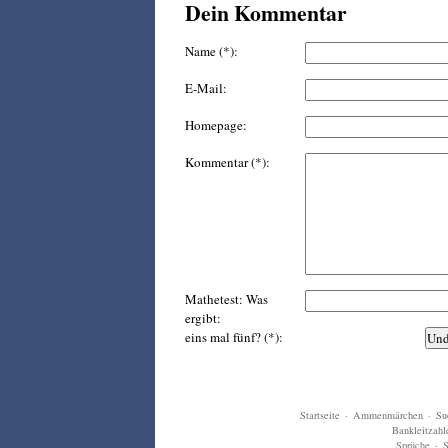
Dein Kommentar
Name (*):
E-Mail:
Homepage:
Kommentar (*):
Mathetest: Was
ergibt:
eins mal fünf? (*):
Startseite
·
Ammenmärchen
·
Su
Bankleitzahl
Sprüche
·
S