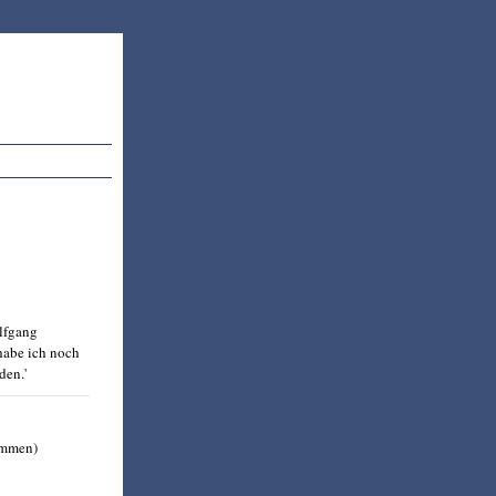
lfgang
habe ich noch
den.'
immen)