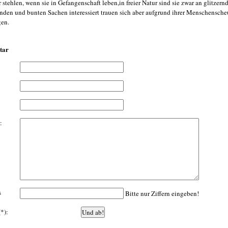
 stehlen, wenn sie in Gefangenschaft leben,in freier Natur sind sie zwar an glitzern
den und bunten Sachen interessiert trauen sich aber aufgrund ihrer Menschenscheu
en.
tar
:
s
Bitte nur Ziffern eingeben!
(*):