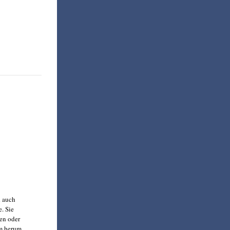
d auch
e. Sie
hen oder
m herum,