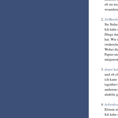
ob sie ni
woanders
SirHawki
Sie Stehe
Ich habe 
Dinge dan
hat. Wie 
(wahrsche
Wobei die
Papier un
mitgenom
drutti h
und ob el
ich kann 
tagsüber 
anderem d
alufolie 
Ackerdes
Elstern s
Ich habe 