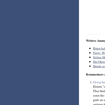
Weitere Amme
Bären hal
Frage: Wi
Sieben Ho
Der Ohrwu
Hunde se
Kommentare 
Georg ha
Elstern "
Über fünf
sonst für
grub sie 
anderen 