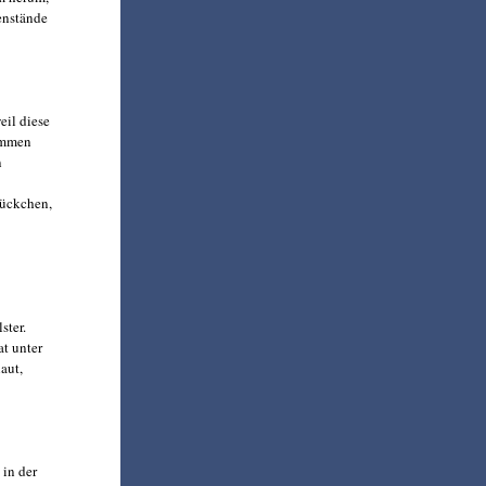
enstände
eil diese
nommen
n
tückchen,
ster.
at unter
aut,
 in der