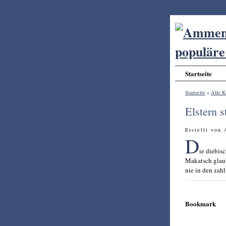
Startseite
Startseite
»
Alle K
Elstern 
Erstellt von
D
ie diebis
Makatsch glaub
nie in den zah
Bookmark