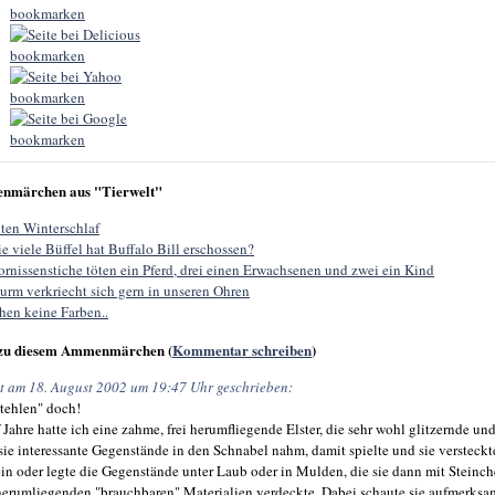
nmärchen aus "Tierwelt"
ten Winterschlaf
e viele Büffel hat Buffalo Bill erschossen?
rnissenstiche töten ein Pferd, drei einen Erwachsenen und zwei ein Kind
rm verkriecht sich gern in unseren Ohren
hen keine Farben..
zu diesem Ammenmärchen (
Kommentar schreiben
)
t am 18. August 2002 um 19:47 Uhr geschrieben:
stehlen" doch!
 Jahre hatte ich eine zahme, frei herumfliegende Elster, die sehr wohl glitzernde un
 sie interessante Gegenstände in den Schnabel nahm, damit spielte und sie versteckt
ein oder legte die Gegenstände unter Laub oder in Mulden, die sie dann mit Steinc
herumliegenden "brauchbaren" Materialien verdeckte. Dabei schaute sie aufmerksa