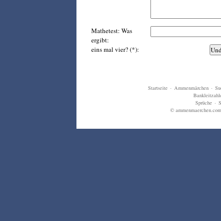
Mathetest: Was
ergibt:
eins mal vier? (*):
Startseite
·
Ammenmärchen
·
Su
Bankleitzahl
Sprüche
·
S
© ammenmaerchen.com