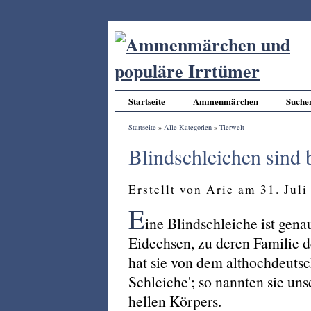
Startseite
Ammenmärchen
Suche
Startseite
»
Alle Kategorien
»
Tierwelt
Blindschleichen sind 
Erstellt von Arie am 31. Jul
E
ine Blindschleiche ist gen
Eidechsen, zu deren Familie 
hat sie von dem althochdeutsch
Schleiche'; so nannten sie un
hellen Körpers.