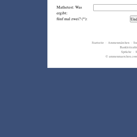
Mathetest: Was
ergibt:
fünf mal zwei? (*):
Startseite
·
Ammenmärchen
·
Su
Bankleitzahl
Sprüche
·
S
© ammenmaerchen.com