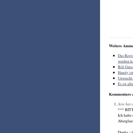
Weitere Amme
Das Regis
werden k
Bill Gat
Handy ist
Unwucht 
Es ist a
Kommentare 
Arie hat 
*** BIT
Ich habe
Aberglaub
Danke :-)