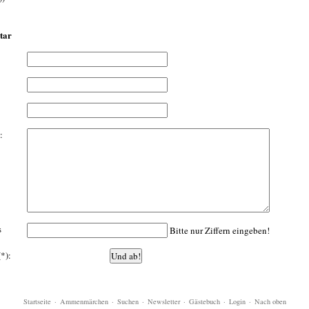
tar
:
s
Bitte nur Ziffern eingeben!
(*):
Startseite
·
Ammenmärchen
·
Suchen
·
Newsletter
·
Gästebuch
·
Login
·
Nach oben