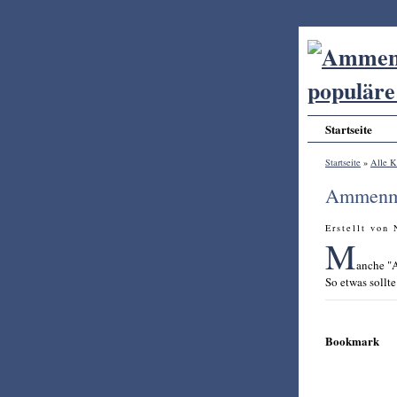
Startseite
Startseite
»
Alle K
Ammenmä
Erstellt von
M
anche "
So etwas sollte
Bookmark