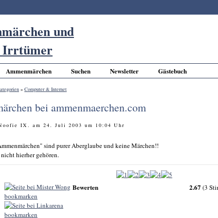
Ammenmärchen
Suchen
Newsletter
Gästebuch
ategorien
»
Computer & Internet
rchen bei ammenmaerchen.com
 Noofie IX. am 24. Juli 2003 um 10:04 Uhr
Ammenmärchen" sind purer Aberglaube und keine Märchen!!
 nicht hierher gehören.
Bewerten
2.67
(3 St