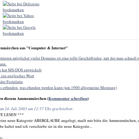
nmärchen aus "Computer & Internet"
trieren möglichst vieler Domains ist eine tolle Geschäftsidee, mit der man schnell 
ann.
es hat MS-DOS entwickelt
 ein englisches Wort
der Festplatte
lles erfunden, was efunden werden kann (um 1900 allgemeine Meinung)
zu diesem Ammenmärchen (
Kommentar schreiben
)
am 24. Juli 2003 um 12:57 Uhr geschrieben:
TE LESEN ***
 eine neue Kategorie ABERGLAUBE angelegt, mailt mir bitte die Ammenmärchen, di
e haltet und ich verschiebe sie in die neue Kategorie...
))