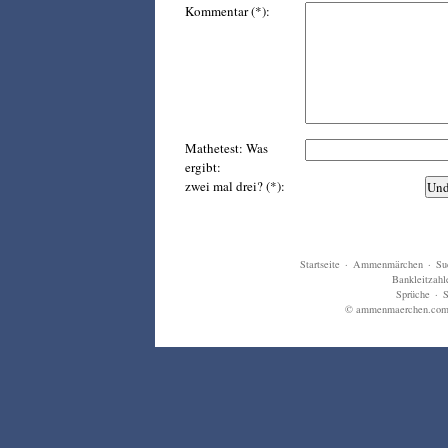
Kommentar (*):
Mathetest: Was
ergibt:
zwei mal drei? (*):
Startseite
·
Ammenmärchen
·
Su
Bankleitzahl
Sprüche
·
S
© ammenmaerchen.com