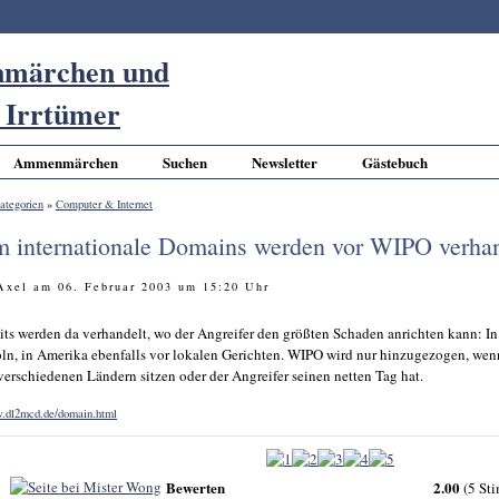
Ammenmärchen
Suchen
Newsletter
Gästebuch
ategorien
»
Computer & Internet
um internationale Domains werden vor WIPO verha
 Axel am 06. Februar 2003 um 15:20 Uhr
its werden da verhandelt, wo der Angreifer den größten Schaden anrichten kann: I
n, in Amerika ebenfalls vor lokalen Gerichten. WIPO wird nur hinzugezogen, wen
 verschiedenen Ländern sitzen oder der Angreifer seinen netten Tag hat.
w.dl2mcd.de/domain.html
Bewerten
2.00
(5 St