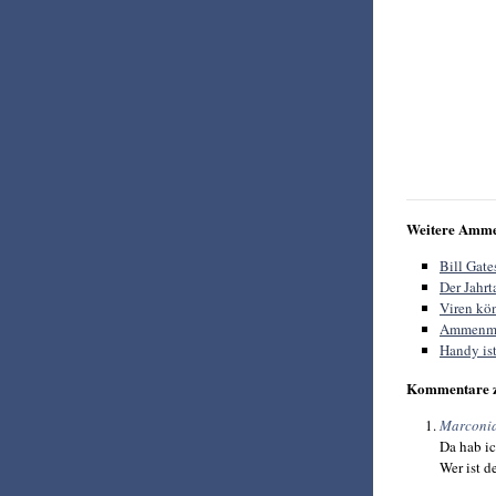
Weitere Amme
Bill Gat
Der Jahr
Viren kö
Ammenmä
Handy ist
Kommentare 
Marconia
Da hab ic
Wer ist d