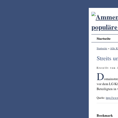
Startseite
Startseite
»
Alle K
Streits 
Erstellt von
D
omainstre
vor dem LG Köl
Beteiligten in
Quelle:
http://ww
Bookmark