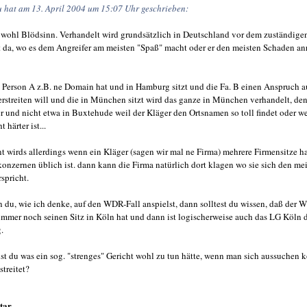
u hat am 13. April 2004 um 15:07 Uhr geschrieben:
a wohl Blödsinn. Verhandelt wird grundsätzlich in Deutschland vor dem zuständige
 da, wo es dem Angreifer am meisten "Spaß" macht oder er den meisten Schaden an
Person A z.B. ne Domain hat und in Hamburg sitzt und die Fa. B einen Anspruch a
streiten will und die in München sitzt wird das ganze in München verhandelt, den
r und nicht etwa in Buxtehude weil der Kläger den Ortsnamen so toll findet oder we
t härter ist...
nt wirds allerdings wenn ein Kläger (sagen wir mal ne Firma) mehrere Firmensitze ha
onzernen üblich ist. dann kann die Firma natürlich dort klagen wo sie sich den me
rspricht.
du, wie ich denke, auf den WDR-Fall anspielst, dann solltest du wissen, daß der
immer noch seinen Sitz in Köln hat und dann ist logischerweise auch das LG Köln 
.
t du was ein sog. "strenges" Gericht wohl zu tun hätte, wenn man sich aussuchen 
streitet?
tar