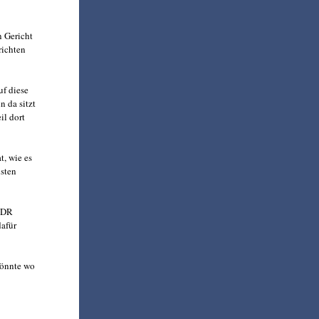
n Gericht
richten
uf diese
n da sitzt
il dort
t, wie es
isten
 WDR
dafür
könnte wo