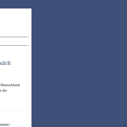
ndelt
n Deutschland
n die
immen)