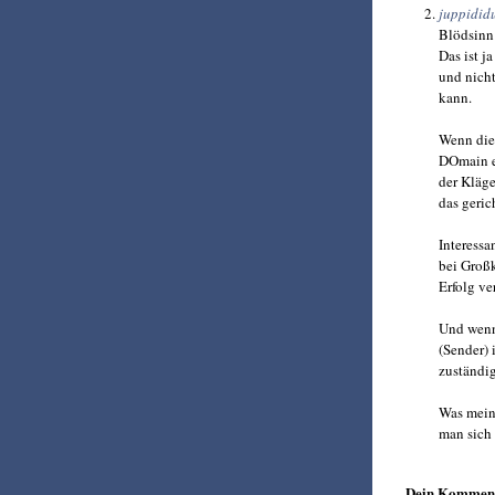
juppidid
Blödsinn
Das ist j
und nicht
kann.
Wenn die 
DOmain er
der Kläge
das gerich
Interessa
bei Großk
Erfolg ve
Und wenn 
(Sender) 
zuständig
Was meins
man sich 
Dein Kommen