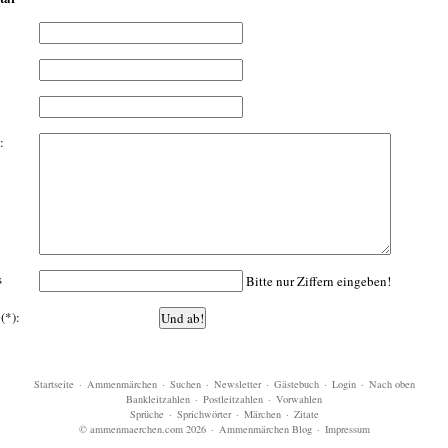
:
s
Bitte nur Ziffern eingeben!
(*):
Startseite
·
Ammenmärchen
·
Suchen
·
Newsletter
·
Gästebuch
·
Login
·
Nach oben
Bankleitzahlen
·
Postleitzahlen
·
Vorwahlen
Sprüche
·
Sprichwörter
·
Märchen
·
Zitate
© ammenmaerchen.com 2026
·
Ammenmärchen Blog
·
Impressum