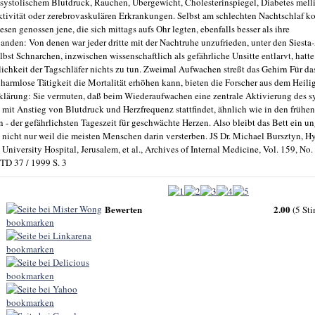
 systolischem Blutdruck, Rauchen, Übergewicht, Cholesterinspiegel, Diabetes melli
ktivität oder zerebrovaskulären Erkrankungen. Selbst am schlechten Nachtschlaf ko
esen genossen jene, die sich mittags aufs Ohr legten, ebenfalls besser als ihre
anden: Von denen war jeder dritte mit der Nachtruhe unzufrieden, unter den Siest
elbst Schnarchen, inzwischen wissenschaftlich als gefährliche Unsitte entlarvt, hatte
lichkeit der Tagschläfer nichts zu tun. Zweimal Aufwachen streßt das Gehirn Für das
o harmlose Tätigkeit die Mortalität erhöhen kann, bieten die Forscher aus dem Heil
rklärung: Sie vermuten, daß beim Wiederaufwachen eine zentrale Aktivierung des 
mit Anstieg von Blutdruck und Herzfrequenz stattfindet, ähnlich wie in den frühen
- der gefährlichsten Tageszeit für geschwächte Herzen. Also bleibt das Bett ein u
, nicht nur weil die meisten Menschen darin versterben. JS Dr. Michael Bursztyn, H
University Hospital, Jerusalem, et al., Archives of Internal Medicine, Vol. 159, No.
TD 37 / 1999 S. 3
Bewerten
2.00
(5 St