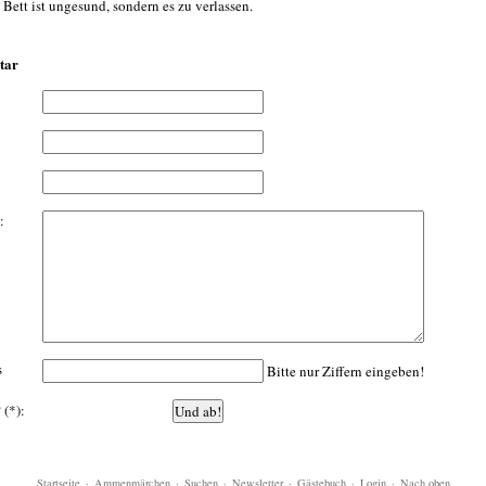
 Bett ist ungesund, sondern es zu verlassen.
tar
:
s
Bitte nur Ziffern eingeben!
 (*):
Startseite
·
Ammenmärchen
·
Suchen
·
Newsletter
·
Gästebuch
·
Login
·
Nach oben