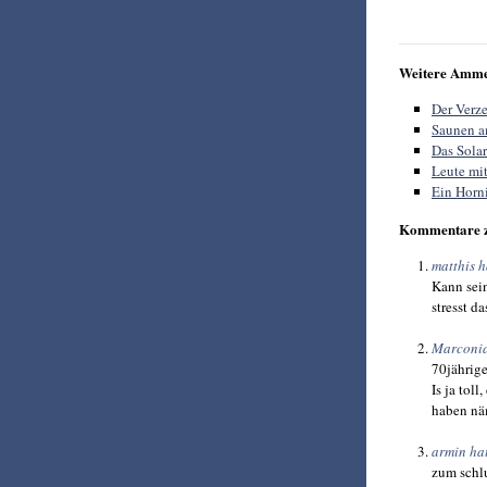
Weitere Amme
Der Verze
Saunen a
Das Solar
Leute mi
Ein Horni
Kommentare 
matthis 
Kann sein
stresst da
Marconia
70jährige
Is ja tol
haben näm
armin ha
zum schl