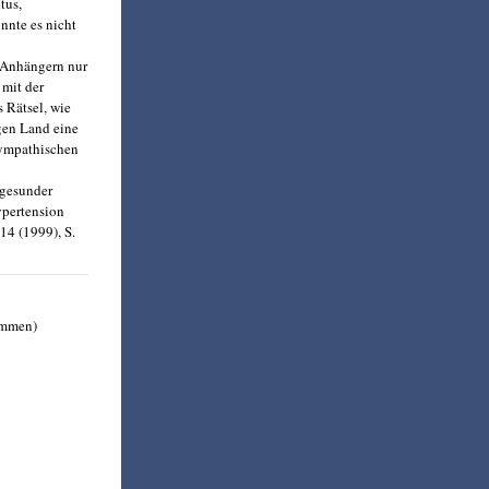
tus,
nnte es nicht
a-Anhängern nur
 mit der
 Rätsel, wie
igen Land eine
sympathischen
ngesunder
ypertension
 14 (1999), S.
immen)