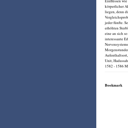
Einflüssen wie
körperlicher A
liegen, denn di
Vergleichsprob
jeder fünfte. S
erhöhten Sterb
eine an sich s
interessante E
Nervensystems 
Morgenstunden 
Aufenthaltsort
Unit, Hadassah 
1582 - 1586 M
Bookmark