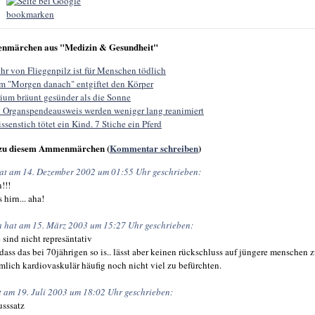
nmärchen aus "Medizin & Gesundheit"
hr von Fliegenpilz ist für Menschen tödlich
m "Morgen danach" entgiftet den Körper
ium bräunt gesünder als die Sonne
t Organspendeausweis werden weniger lang reanimiert
ssenstich tötet ein Kind. 7 Stiche ein Pferd
zu diesem Ammenmärchen (
Kommentar schreiben
)
hat am 14. Dezember 2002 um 01:55 Uhr geschrieben:
!!!
s hirn... aha!
 hat am 15. März 2003 um 15:27 Uhr geschrieben:
 sind nicht represäntativ
l, dass das bei 70jährigen so is.. lässt aber keinen rückschluss auf jüngere menschen z
lich kardiovaskulär häufig noch nicht viel zu befürchten.
t am 19. Juli 2003 um 18:02 Uhr geschrieben:
usssatz