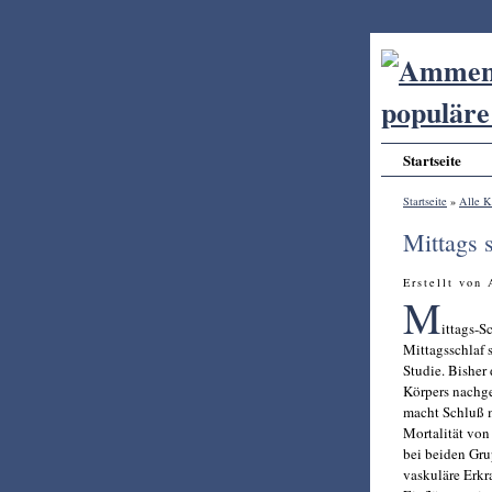
Startseite
Startseite
»
Alle K
Mittags s
Erstellt von
M
ittags-S
Mittagsschlaf s
Studie. Bisher
Körpers nachge
macht Schluß m
Mortalität von
bei beiden Gru
vaskuläre Erk