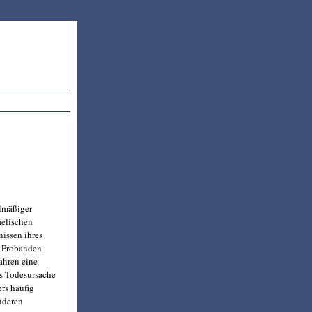
elmäßiger
aelischen
nissen ihres
n Probanden
ahren eine
ls Todesursache
rs häufig
nderen