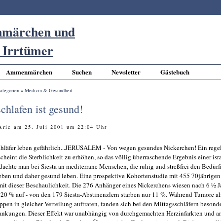
Ammenmärchen
Suchen
Newsletter
Gästebuch
ategorien
»
Medizin & Gesundheit
chlafen ist gesund!
 Arie am 25. Juli 2001 um 22:04 Uhr
chläfer leben gefährlich...JERUSALEM - Von wegen gesundes Nickerchen! Ein reg
cheint die Sterblichkeit zu erhöhen, so das völlig überraschende Ergebnis einer isr
 dachte man bei Siesta an mediterrane Menschen, die ruhig und streßfrei den Bedürf
ben und daher gesund leben. Eine prospektive Kohortenstudie mit 455 70jährige
it dieser Beschaulichkeit. Die 276 Anhänger eines Nickerchens wiesen nach 6 ½ J
 20 % auf - von den 179 Siesta-Abstinenzlern starben nur 11 %. Während Tumore a
ppen in gleicher Verteilung auftraten, fanden sich bei den Mittagsschläfern besonde
rankungen. Dieser Effekt war unabhängig von durchgemachten Herzinfarkten und a