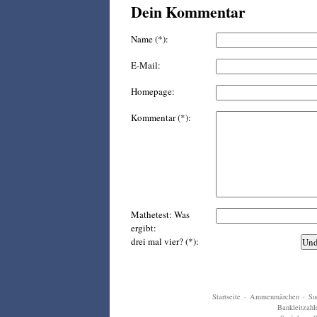
Dein Kommentar
Name (*):
E-Mail:
Homepage:
Kommentar (*):
Mathetest: Was
ergibt:
drei mal vier? (*):
Startseite
·
Ammenmärchen
·
Su
Bankleitzahl