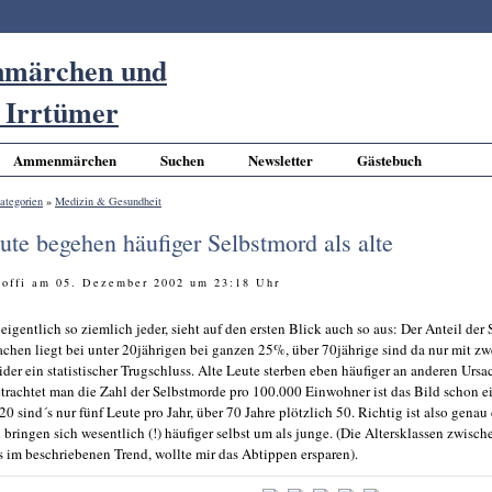
Ammenmärchen
Suchen
Newsletter
Gästebuch
ategorien
»
Medizin & Gesundheit
ute begehen häufiger Selbstmord als alte
 Joffi am 05. Dezember 2002 um 23:18 Uhr
 eigentlich so ziemlich jeder, sieht auf den ersten Blick auch so aus: Der Anteil der
achen liegt bei unter 20jährigen bei ganzen 25%, über 70jährige sind da nur mit zw
ider ein statistischer Trugschluss. Alte Leute sterben eben häufiger an anderen Ursa
trachtet man die Zahl der Selbstmorde pro 100.000 Einwohner ist das Bild schon ei
20 sind´s nur fünf Leute pro Jahr, über 70 Jahre plötzlich 50. Richtig ist also genau
bringen sich wesentlich (!) häufiger selbst um als junge. (Die Altersklassen zwisc
s im beschriebenen Trend, wollte mir das Abtippen ersparen).