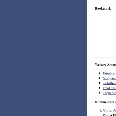
Bookmark
Weitere Amme
Kröpfe e
Morgens 
mobilfunk
Frankens
Tägliches
Kommentare 
Master J
Das ist K