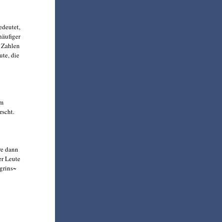
edeutet,
häufiger
n Zahlen
ute, die
em
rscht.
re dann
er Leute
grins~