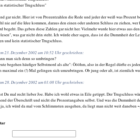
in statistischer Trugschluss"
nd gar nicht. Hier ist von Prozentzahlen die Rede und jeder der weiß was Prozent b
l nie auf die Idee kommen, daraus den einen oder anderen Schluss zu ziehen, wer 
d begeht. Das geben diese Zahlen gar nicht her. Vielmehr wurde hier etwas aus de
lesen", was gar nicht drin steht. Ich würde eher sagen, dass ist die Dummheit der Le
n und kein statistischer Trugschluss.
 am 23. Dezember 2002 um 10:52 Uhr geschrieben:
kann man sich denn so umbringen?
ute begehen häufiger Selbstmord als alte": Öööhm, also in der Regel dürfte es jed
maximal ein (!) Mal gelingen sich umzubringen. Ob jung oder alt, ist ziemlich wu
t am 28. Dezember 2002 um 01:08 Uhr geschrieben:
ast Du mal recht lieber Joe. Habe ich wohl etwas in Eile getippt. Der Trugschluss wä
end der Überschrift und nicht die Prozentangaben selbst. Und was die Dummheit d
 tja, ich würd da mal vom Schlimmsten ausgehen, da liegt man nicht weit daneben ~
tar