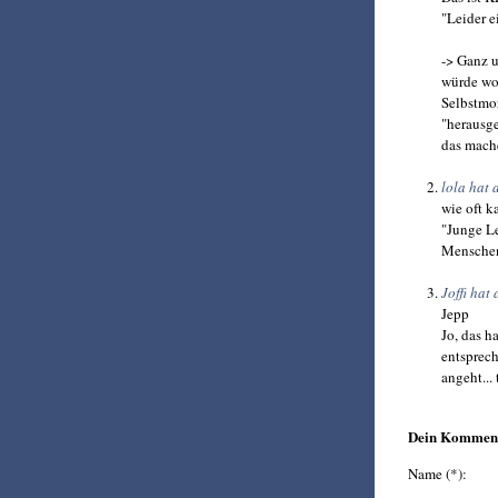
"Leider e
-> Ganz u
würde woh
Selbstmor
"herausge
das mache
lola hat
wie oft 
"Junge Le
Menschen 
Joffi ha
Jepp
Jo, das h
entsprech
angeht...
Dein Kommen
Name (*):