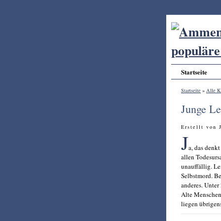
Startseite
Startseite
»
Alle K
Junge Le
Erstellt von
J
a, das denkt
allen Todesurs
unauffällig. Le
Selbstmord. Be
anderes. Unter 
Alte Menschen 
liegen übrigen