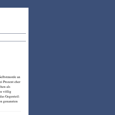
 Selbstmorde an
ei Prozent eher
chen als
n völlig
 das Gegenteil:
hen genannten