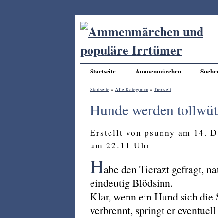
Startseite
Ammenmärchen
Suche
Startseite
»
Alle Kategorien
»
Tierwelt
Hunde werden tollwüt
Erstellt von psunny am 14. 
um 22:11 Uhr
H
abe den Tierazt gefragt, na
eindeutig Blödsinn.
Klar, wenn ein Hund sich die
verbrennt, springt er eventuell