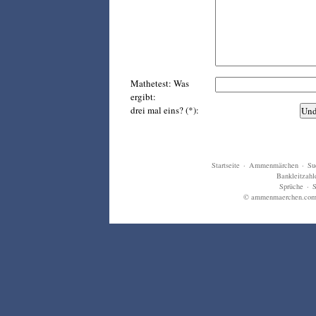
Mathetest: Was
ergibt:
drei mal eins? (*):
Startseite
·
Ammenmärchen
·
Su
Bankleitzahl
Sprüche
·
S
© ammenmaerchen.com