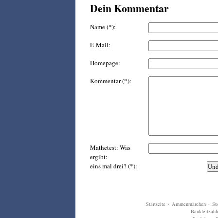
Dein Kommentar
Name (*):
E-Mail:
Homepage:
Kommentar (*):
Mathetest: Was
ergibt:
eins mal drei? (*):
Startseite
·
Ammenmärchen
·
Su
Bankleitzahl