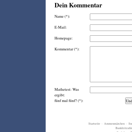
Dein Kommentar
Name (*):
E-Mail:
Homepage:
Kommentar (*):
Mathetest: Was
ergibt:
fünf mal fünf? (*):
Startseite
·
Ammenmärchen
·
Su
Bankleitzahl