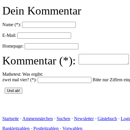
Dein Kommentar
Name (*):
E-Mail:
Homepage:
Kommentar (*):
Mathetest: Was ergibt:
zwei mal vier? (*):
Bitte nur Ziffern ei
Startseite
·
Ammenmärchen
·
Suchen
·
Newsletter
·
Gästebuch
·
Logi
Bankleitzahlen
·
Postleitzahlen
·
Vorwahlen