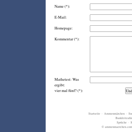
Name (*):
E-Mail:
Homepage:
Kommentar (*):
Mathetest: Was
ergibt:
vier mal fünf? (*):
Startseite
·
Ammenmärchen
·
Su
Bankleitzahl
Sprüche
·
S
© ammenmaerchen.com