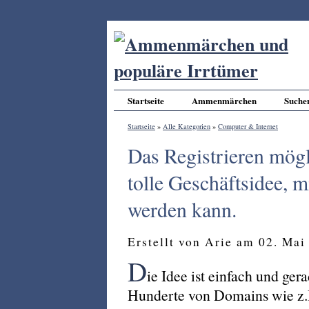
Startseite
Ammenmärchen
Suche
Startseite
»
Alle Kategorien
»
Computer & Internet
Das Registrieren mögl
tolle Geschäftsidee, m
werden kann.
Erstellt von Arie am 02. Ma
D
ie Idee ist einfach und ger
Hunderte von Domains wie z.B