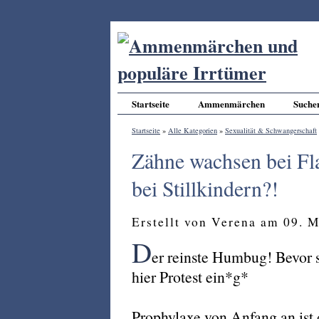
Startseite
Ammenmärchen
Suche
Startseite
»
Alle Kategorien
»
Sexualität & Schwangerschaft
Zähne wachsen bei Fla
bei Stillkindern?!
Erstellt von Verena am 09. 
D
er reinste Humbug! Bevor s
hier Protest ein*g*
Prophylaxe von Anfang an ist 