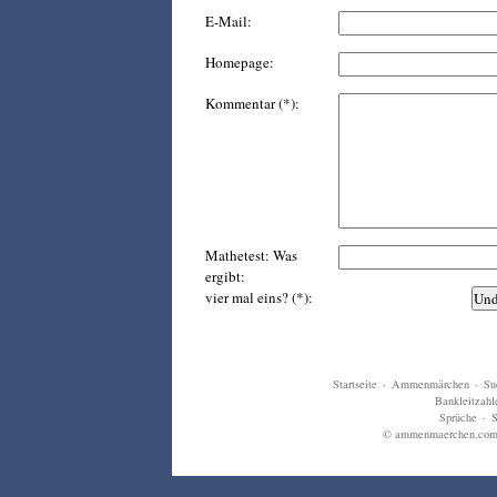
E-Mail:
Homepage:
Kommentar (*):
Mathetest: Was
ergibt:
vier mal eins? (*):
Startseite
·
Ammenmärchen
·
Su
Bankleitzahl
Sprüche
·
S
© ammenmaerchen.com