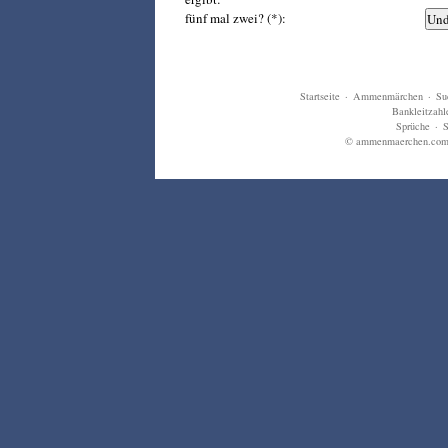
fünf mal zwei? (*):
Startseite
·
Ammenmärchen
·
Su
Bankleitzahl
Sprüche
·
S
© ammenmaerchen.com