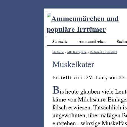
Startseite
Ammenmärchen
Suche
Startseite
»
Alle Kategorien
»
Medizin & Gesundheit
Muskelkater
Erstellt von DM-Lady am 23
B
is heute glauben viele Leu
käme von Milchsäure-Einlager
falsch erwiesen. Tatsächlich i
ungewohnten, übermäßigen B
entstehen - winzige Muskelfase