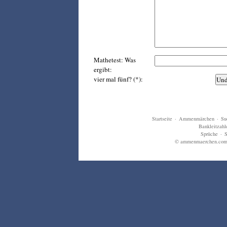
Mathetest: Was
ergibt:
vier mal fünf? (*):
Startseite
·
Ammenmärchen
·
Su
Bankleitzahl
Sprüche
·
S
© ammenmaerchen.com