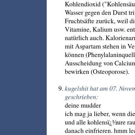
Kohlendioxid ("Kohlensäur
Wasser gegen den Durst trin
Fruchtsäfte zurück, weil d
Vitamine, Kalium usw. ent
natürlich auch. Kaloriena
mit Aspartam stehen in Ve
können (Phenylalaninquell
Ausscheidung von Calciu
bewirken (Osteoporose).
kugelshit hat am 07. Nov
geschrieben:
deine mudder
ich mag ja lieber, wenn di
und alle kohlensï¿½ure rau
danach einfrieren. hmm lec