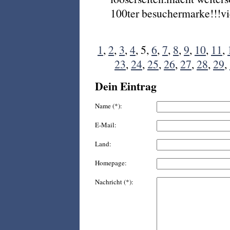
100ter besuchermarke!!!vi
1
,
2
,
3
,
4
, 5,
6
,
7
,
8
,
9
,
10
,
11
,
23
,
24
,
25
,
26
,
27
,
28
,
29
,
Dein Eintrag
Name (*):
E-Mail:
Land:
Homepage:
Nachricht (*):