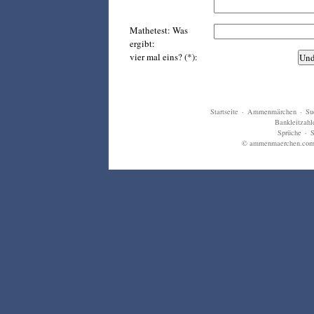
Mathetest: Was
ergibt:
vier mal eins? (*):
Startseite
·
Ammenmärchen
·
Su
Bankleitzahl
Sprüche
·
S
© ammenmaerchen.com