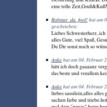
eine tolle Zeit,Gruß&Kuß
Robstar_da_fool!
hat am 0
geschrieben:
Liebes Schwesterherz..ic
alles Gute, viel Spaß, Ges
Du Dir sonst noch so wüns
Anke
hat am 04. Februar 
hätt ich doch gaaaanz verg
das beste und vorallem kein
Anke
hat am 04. Februar 
liebes sassilein,alles alles
sachen liebe und triebe.hof
mal dein "neues" heim be