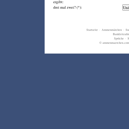
ergibt:
drei mal zwei? (*):
Startseite
·
Ammenmärchen
·
Su
Bankleitzahl
Sprüche
·
S
© ammenmaerchen.com