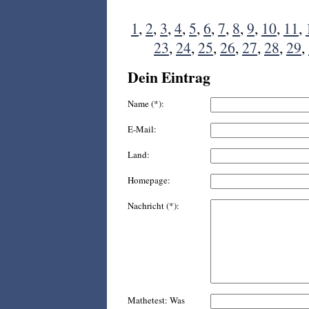
1
,
2
,
3
,
4
,
5
,
6
,
7
,
8
,
9
,
10
,
11
,
23
,
24
,
25
,
26
,
27
,
28
,
29
,
Dein Eintrag
Name (*):
E-Mail:
Land:
Homepage:
Nachricht (*):
Mathetest: Was