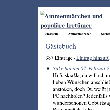
Startseite
Ammenmärchen
Suche
Gästebuch
387 Einträge ·
Eintrag hinzuf
Silke
hat am 04. Februar 2
Hi Saskia!Ja, da will ich 
lieben Wünschen anschließ
anstoßen, doch Du weißt j
PC nachholen? Jedenfalls 
wunderschönen Geburtstag 
Bis demnächst also