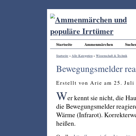
Startseite
Ammenmärchen
Suche
Startseite
»
Alle Kategorien
»
Wissenschaft & Technik
Bewegungsmelder rea
Erstellt von Arie am 25. Jul
W
er kennt sie nicht, die 
die Bewegungsmelder reagier
Wärme (Infrarot). Korrekter
heißen.