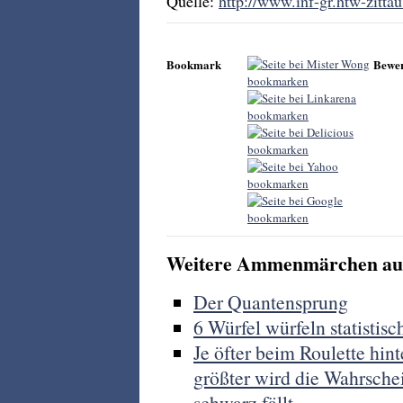
Quelle:
http://www.inf-gr.htw-zittau
Bookmark
Bewe
Weitere Ammenmärchen aus
Der Quantensprung
6 Würfel würfeln statistisc
Je öfter beim Roulette hinte
größter wird die Wahrsche
schwarz fällt.