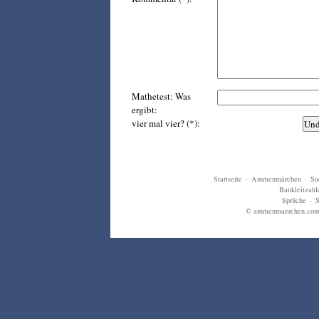
Mathetest: Was
ergibt:
vier mal vier? (*):
Startseite
·
Ammenmärchen
·
Su
Bankleitzahl
Sprüche
·
S
© ammenmaerchen.com