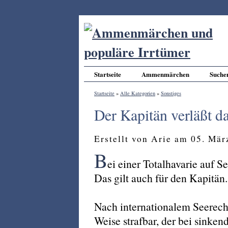
Startseite
Ammenmärchen
Suche
Startseite
»
Alle Kategorien
»
Sonstiges
Der Kapitän verläßt da
Erstellt von Arie am 05. Mä
B
ei einer Totalhavarie auf Se
Das gilt auch für den Kapitän.
Nach internationalem Seerecht
Weise strafbar, der bei sinken