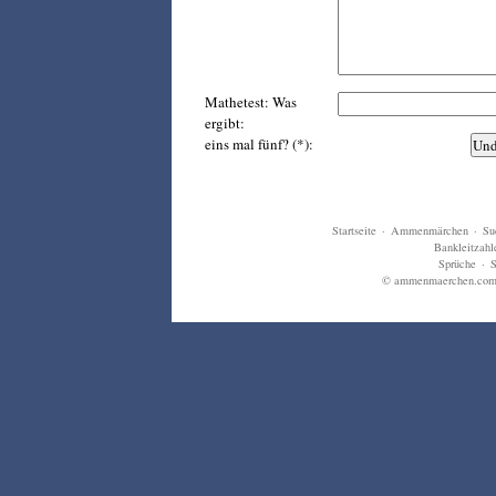
Mathetest: Was
ergibt:
eins mal fünf? (*):
Startseite
·
Ammenmärchen
·
Su
Bankleitzahl
Sprüche
·
S
© ammenmaerchen.com